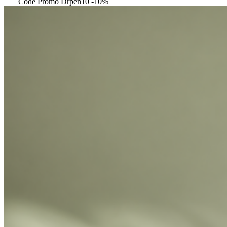
Code Promo Drpen10 -10%