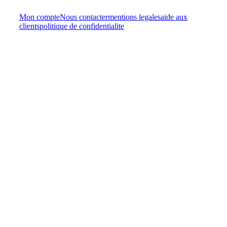
Mon compte
Nous contacter
mentions legales
aide aux
clients
politique de confidentialite