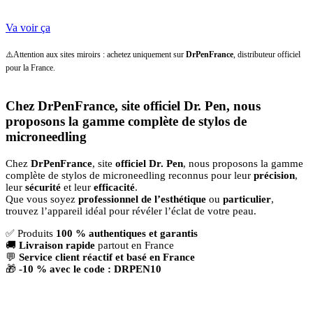
Va voir ça
⚠️Attention aux sites miroirs : achetez uniquement sur
DrPenFrance
, distributeur officiel
pour la France.
Chez
DrPenFrance,
site
officiel
Dr.
Pen,
nous
proposons
la
gamme
complète
de
stylos
de
microneedling
Chez
DrPenFrance
, site
officiel Dr. Pen
, nous proposons la gamme
complète de stylos de microneedling reconnus pour leur
précision
,
leur
sécurité
et leur
efficacité
.
Que vous soyez
professionnel de l’esthétique
ou
particulier
,
trouvez l’appareil idéal pour révéler l’éclat de votre peau.
✅ Produits
100 % authentiques et garantis
🚚
Livraison rapide
partout en France
💬
Service client réactif et basé en France
🎁
-10 % avec le code : DRPEN10