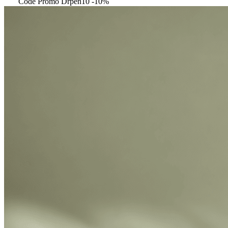
Code Promo Drpen10 -10%