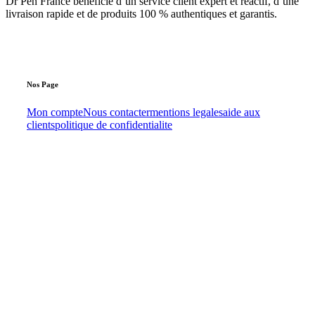
Dr Pen France bénéficie d’un service client expert et réactif, d’une
livraison rapide et de produits 100 % authentiques et garantis.
Nos
Page
Mon compte
Nous contacter
mentions legales
aide aux
clients
politique de confidentialite