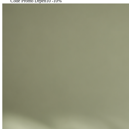
Code Promo Drpen10 -10%