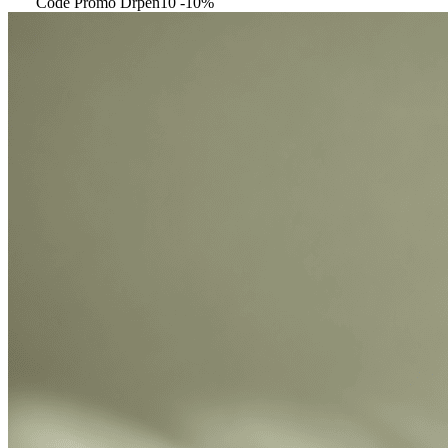
Code Promo Drpen10 -10%